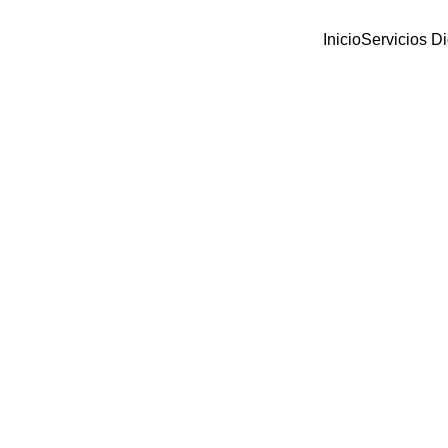
Inicio
Servicios Di
MARKETING DIGITAL - CLIENTES
Fredie Tone
9/19/2024
3 min read